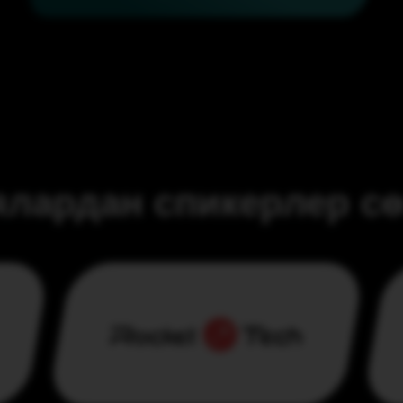
лардан спикерлер сө