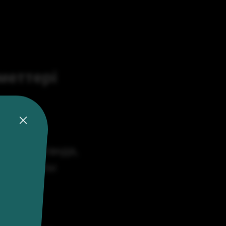
меттері
қоса алғанда,
D призмасы