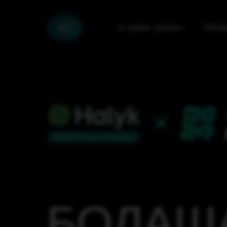
KZ
Іс-шара туралы
Ұйым
БОЛАШ