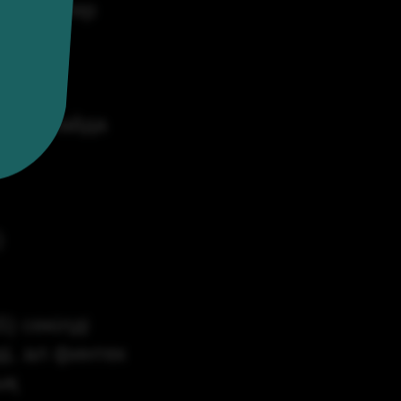
і банктер
леде пайда
)
) секілді
і, ал финтех
ық