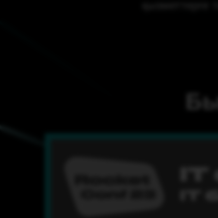
қызметтерге 
Бы