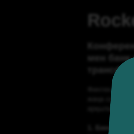
Rock
Конферен
мен банк
трансфор
Финтех марке
жаңа салаларғ
арқылы қайта
1. Банктер е