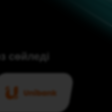
з сөйледі