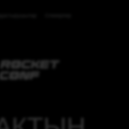
дастырушылар
Спикерлер
АҚТЫҢ