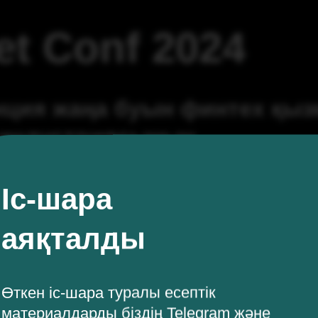
et Conf 2024
ция жаңа буын финтех қыз
 индустриясының
мациясына арналды.
Іс-шара
тплейстер мен құрылыс компанияларын 
аяқталды
а еніп, дәстүрлі банк қызметтерін JTB
 құруда.
Өткен іс-шара туралы есептік
нді қажеті болмайды!
материалдарды біздің Telegram және