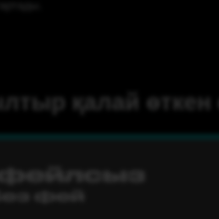
тартады.
лтыр қалай өткен 